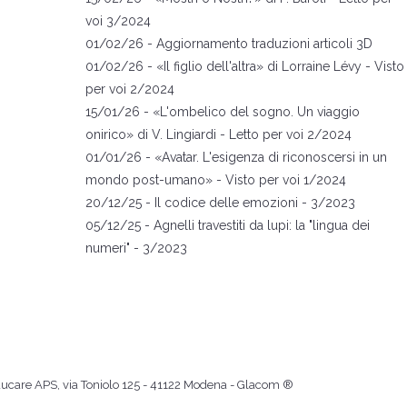
voi 3/2024
01/02/26 -
Aggiornamento traduzioni articoli 3D
01
/02/26 -
«
Il figlio dell'altra
» di Lorraine L
évy
- Visto
per voi 2/2024
15
/01/26 -
«
L
'ombelico del s
ogno. Un viaggio
onirico
»
di V. Lingiardi
- Letto per voi 2/2024
01
/01/26 -
«
A
vata
r. L'esigenza di riconoscersi in un
mondo post-umano
»
- Visto per voi 1/2024
20
/12/25 -
Il codice delle emozioni
- 3/2023
05
/12/25 -
Agnelli travestiti da lupi: la "lingua dei
numeri"
- 3/2023
 Educare APS, via Toniolo 125 - 41122 Modena -
Glacom ®