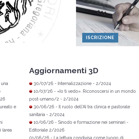
ISCRIZIONE
Aggiornamenti 3D
 una
30/07/26 -
Internalizzazione
- 2/2024
o
10/07/26 -
«
Io ti vedo
»
. Riconoscersi in un mondo
026
post-umano/2
- 2/2024
ureato e
30/06/26 -
Il ruolo dell'AI tra clinica e pastorale
sanitaria
- 2/2024
ni
10/06/26 -
Sinodo e formazione nei seminari
-
 (area
Editoriale 2/2026
01/06/26 -
La lettura condivisa come luogo di