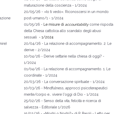
maturazione della coscienza
- 1/2024
20/05/26 -
«
Io ti vedo
»
. Riconoscersi in un mondo
azione
post-umano/1
- 1/2024
01/05/26 -
Le misure di
accountability
come risposta
della Chiesa cattolica allo scandalo degli abusi
sessuali
- 1/2024
ire)
20/04/26 -
La relazione di accompagnamento. 2. Le
derive
- 2/2024
10/04/26 -
Derive settarie nella chiesa di oggi?
-
1/2024
01/04/26 -
La relazione di accompagnamento. 1. Le
coordinate
- 1/2024
20/03/26 -
La conversazione spirituale
- 1/2024
10/03/26 -
Mindfulness, approcci psicoterapeutici
mente/corpo e… vivere l'oggi di Dio
- 1/2024
25/02/26 -
Senso della vita, felicità e ricerca di
salvezza
- Editoriale 1/2026
15/02/26 -
«Mostri o Nostri?
» di P. Baroli
- Letto per