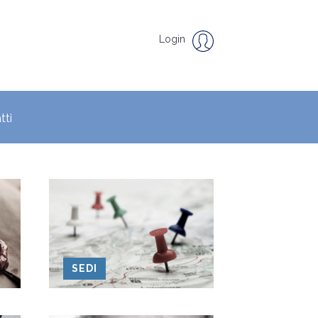
Login
tti
SEDI