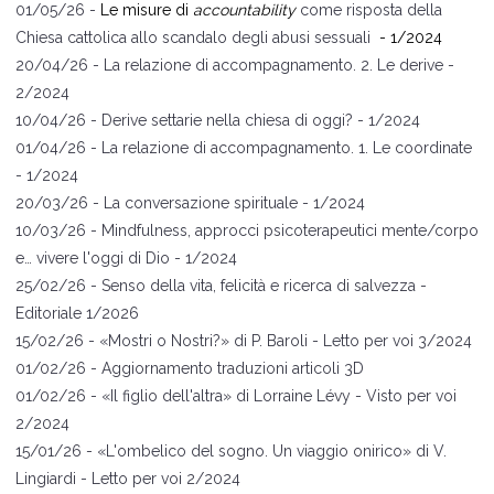
01/05/26 -
Le misure di
accountability
come risposta della
Chiesa cattolica allo scandalo degli abusi sessuali
- 1/2024
20/04/26 -
La relazione di accompagnamento. 2. Le derive
-
2/2024
10/04/26 -
Derive settarie nella chiesa di oggi?
- 1/2024
01/04/26 -
La relazione di accompagnamento. 1. Le coordinate
- 1/2024
20/03/26 -
La conversazione spirituale
- 1/2024
10/03/26 -
Mindfulness, approcci psicoterapeutici mente/corpo
e… vivere l'oggi di Dio
- 1/2024
25/02/26 -
Senso della vita, felicità e ricerca di salvezza
-
Editoriale 1/2026
15/02/26 -
«Mostri o Nostri?
» di P. Baroli
- Letto per voi 3/2024
01/02/26 -
Aggiornamento traduzioni articoli 3D
01
/02/26 -
«
Il figlio dell'altra
» di Lorraine L
évy
- Visto per voi
2/2024
15
/01/26 -
«
L
'ombelico del s
ogno. Un viaggio onirico
»
di V.
Lingiardi
- Letto per voi 2/2024