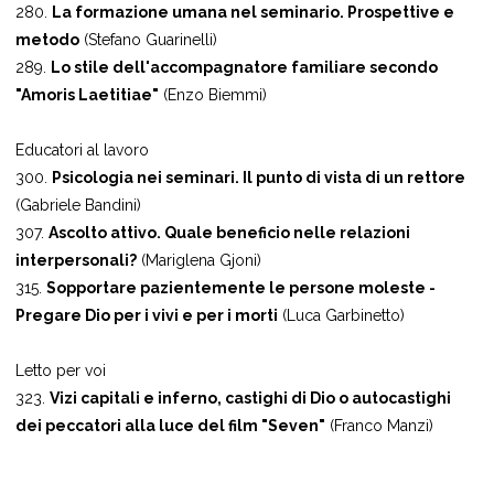
280.
La formazione umana nel seminario. Prospettive e
metodo
(Stefano Guarinelli)
289.
Lo stile dell'accompagnatore familiare secondo
"Amoris Laetitiae"
(Enzo Biemmi)
Educatori al lavoro
300.
Psicologia nei seminari. Il punto di vista di un rettore
(Gabriele Bandini)
307.
Ascolto attivo. Quale beneficio nelle relazioni
interpersonali?
(Mariglena Gjoni)
315.
Sopportare pazientemente le persone moleste -
Pregare Dio per i vivi e per i morti
(Luca Garbinetto)
Letto per voi
323.
Vizi capitali e inferno, castighi di Dio o autocastighi
dei peccatori alla luce del film "Seven"
(Franco Manzi)