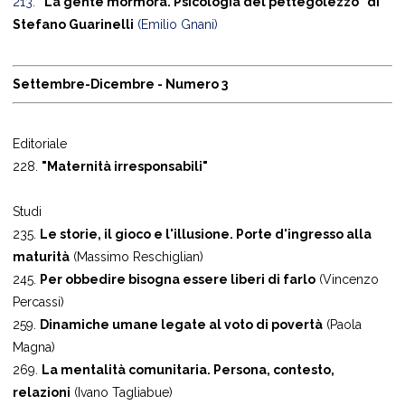
213.
"La gente mormora. Psicologia del pettegolezzo" di
Stefano Guarinelli
(Emilio Gnani)
Settembre-Dicembre - Numero 3
Editoriale
228.
"Maternità irresponsabili"
Studi
235.
Le storie, il gioco e l'illusione. Porte d'ingresso alla
maturità
(Massimo Reschiglian)
245.
Per obbedire bisogna essere liberi di farlo
(Vincenzo
Percassi)
259.
Dinamiche umane legate al voto di povertà
(Paola
Magna)
269.
La mentalità comunitaria. Persona, contesto,
relazioni
(Ivano Tagliabue)