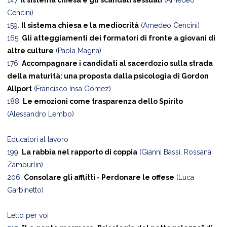
147.
Il sistema chiesa e gli scandali sessuali
(Amedeo
Cencini)
159.
Il sistema chiesa e la mediocrità
(Amedeo Cencini)
165.
Gli atteggiamenti dei formatori di fronte a giovani di
altre culture
(Paola Magna)
176.
Accompagnare i candidati al sacerdozio sulla strada
della maturità: una proposta dalla psicologia di Gordon
Allport
(Francisco Insa Gómez)
188.
Le emozioni come trasparenza dello Spirito
(Alessandro Lembo)
Educatori al lavoro
199.
La rabbia nel rapporto di coppia
(Gianni Bassi, Rossana
Zamburlin)
206.
Consolare gli afflitti - Perdonare le offese
(Luca
Garbinetto)
Letto per voi