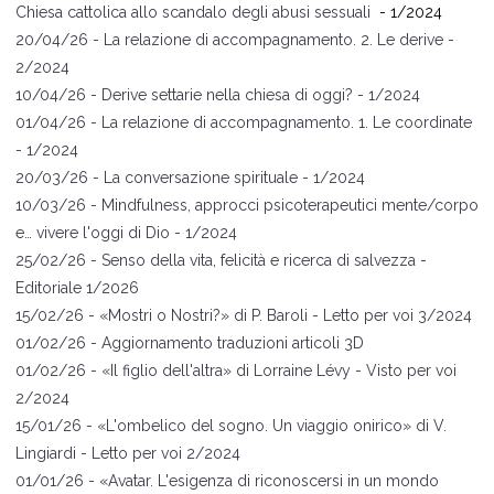
Chiesa cattolica allo scandalo degli abusi sessuali
- 1/2024
20/04/26 -
La relazione di accompagnamento. 2. Le derive
-
2/2024
10/04/26 -
Derive settarie nella chiesa di oggi?
- 1/2024
01/04/26 -
La relazione di accompagnamento. 1. Le coordinate
- 1/2024
20/03/26 -
La conversazione spirituale
- 1/2024
10/03/26 -
Mindfulness, approcci psicoterapeutici mente/corpo
e… vivere l'oggi di Dio
- 1/2024
25/02/26 -
Senso della vita, felicità e ricerca di salvezza
-
Editoriale 1/2026
15/02/26 -
«Mostri o Nostri?
» di P. Baroli
- Letto per voi 3/2024
01/02/26 -
Aggiornamento traduzioni articoli 3D
01
/02/26 -
«
Il figlio dell'altra
» di Lorraine L
évy
- Visto per voi
2/2024
15
/01/26 -
«
L
'ombelico del s
ogno. Un viaggio onirico
»
di V.
Lingiardi
- Letto per voi 2/2024
01
/01/26 -
«
A
vata
r. L'esigenza di riconoscersi in un mondo