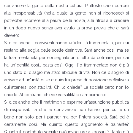
convincere la gente della nostra cultura. Piuttosto che ricorrere
alla irresponsabilità (nella quale la gente non si riconosce) si
potrebbe ricorrere alla paura della novità, alla ritrosia a credere
in un dopo nuovo senza aver avuto la prova previa che ci sarà
davvero.
Si dice anche: i conviventi hanno un’identità frammentata, per cui
restano alla soglia delle scelte definitive. Sarà anche così, ma se
la frammentarietà per noi segnala un difetto da colmare, per chi
ha un’identità così… basta così. Oggi, l’io frammentato non è più
uno stato di disagio ma stato abituale di vita. Non c’è bisogno di
arrivare ad un’unità di sé e quindi a prese di posizione definitive a
cui attenersi con stabilità. Chi lo chiede? La società certo non lo
chiede. Al contrario, chiede versatilità e cambiamento.
Si dice anche che il matrimonio esprime un’assunzione pubblica
di responsabilità che le convivenze non hanno, per cui è un
bene non solo per i partner ma per l’intera società. Sarà ed è
certamente così. Ma quanto questo argomento è trainante?
Quanto il contributo sociale può invogliare a sposarsi? Tanto più