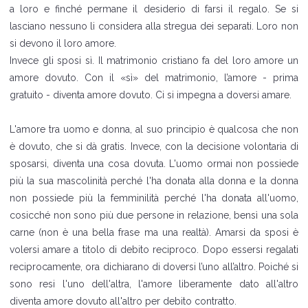
a loro e finché permane il desiderio di farsi il regalo. Se si
lasciano nessuno li considera alla stregua dei separati. Loro non
si devono il loro amore.
Invece gli sposi sì. Il matrimonio cristiano fa del loro amore un
amore dovuto. Con il «sì» del matrimonio, l’amore - prima
gratuito - diventa amore dovuto. Ci si impegna a doversi amare.
L'amore tra uomo e donna, al suo principio è qualcosa che non
è dovuto, che si dà gratis. Invece, con la decisione volontaria di
sposarsi, diventa una cosa dovuta. L'uomo ormai non possiede
più la sua mascolinità perché l'ha donata alla donna e la donna
non possiede più la femminilità perché l'ha donata all'uomo,
cosicché non sono più due persone in relazione, bensì una sola
carne (non è una bella frase ma una realtà). Amarsi da sposi è
volersi amare a titolo di debito reciproco. Dopo essersi regalati
reciprocamente, ora dichiarano di doversi l’uno all’altro. Poiché si
sono resi l'uno dell'altra, l'amore liberamente dato all'altro
diventa amore dovuto all'altro per debito contratto.