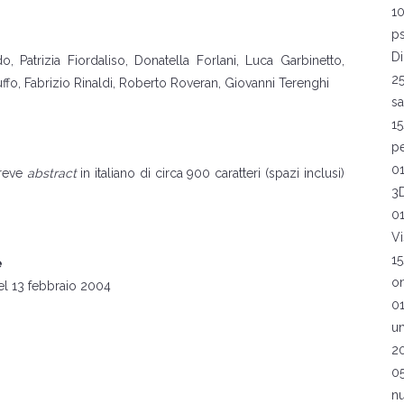
1
ps
D
, Patrizia Fiordaliso, Donatella Forlani, Luca Garbinetto,
2
ffo, Fabrizio Rinaldi, Roberto Roveran, Giovanni Terenghi
sa
1
pe
0
breve
abstract
in italiano di circa 900 caratteri (spazi inclusi)
3
0
Vi
15
e
on
el 13 febbraio 2004
0
u
2
0
nu