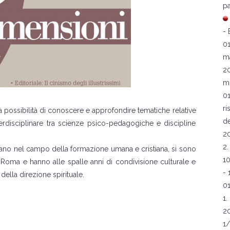
pa
- 
0
ma
2
m
0
ri
la possibilità di conoscere e approfondire tematiche relative
de
nterdisciplinare tra scienze psico-pedagogiche e discipline
2
2.
orano nel campo della formazione umana e cristiana, si sono
1
di Roma e hanno alle spalle anni di condivisione culturale e
-
lla direzione spirituale.
0
1.
2
1