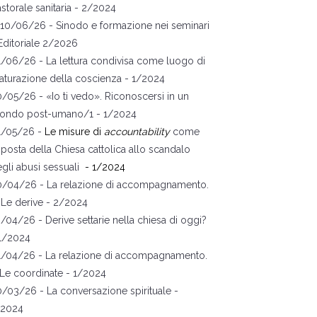
storale sanitaria
- 2/2024
10/06/26 -
Sinodo e formazione nei seminari
Editoriale 2/2026
1/06/26 -
La lettura condivisa come luogo di
turazione della coscienza
- 1/2024
0/05/26 -
«
Io ti vedo
»
. Riconoscersi in un
ondo post-umano/1
- 1/2024
1/05/26 -
Le misure di
accountability
come
sposta della Chiesa cattolica allo scandalo
gli abusi sessuali
- 1/2024
0/04/26 -
La relazione di accompagnamento.
 Le derive
- 2/2024
0/04/26 -
Derive settarie nella chiesa di oggi?
 1/2024
1/04/26 -
La relazione di accompagnamento.
 Le coordinate
- 1/2024
0/03/26 -
La conversazione spirituale
-
/2024