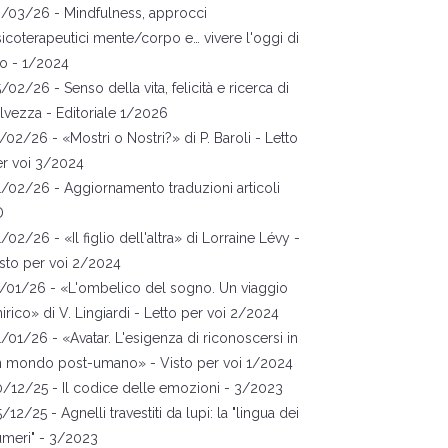
0/03/26 -
Mindfulness, approcci
icoterapeutici mente/corpo e… vivere l'oggi di
io
- 1/2024
5/02/26 -
Senso della vita, felicità e ricerca di
lvezza
- Editoriale 1/2026
5/02/26 -
«Mostri o Nostri?
» di P. Baroli
- Letto
r voi 3/2024
1/02/26 -
Aggiornamento traduzioni articoli
D
1
/02/26 -
«
Il figlio dell'altra
» di Lorraine L
évy
-
sto per voi 2/2024
/01/26 -
«
L
'ombelico del s
ogno. Un viaggio
irico
»
di V. Lingiardi
- Letto per voi 2/2024
1
/01/26 -
«
A
vata
r. L'esigenza di riconoscersi in
n mondo post-umano
»
- Visto per voi 1/2024
0
/12/25 -
Il codice delle emozioni
- 3/2023
5
/12/25 -
Agnelli travestiti da lupi: la "lingua dei
meri"
- 3/2023