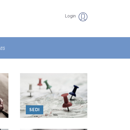
Login
tti
SEDI