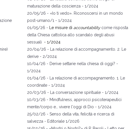
maturazione della coscienza
- 1/2024
20/05/26 -
«
Io ti vedo
»
. Riconoscersi in un mondo
azione
post-umano/1
- 1/2024
01/05/26 -
Le misure di
accountability
come risposta
della Chiesa cattolica allo scandalo degli abusi
sessuali
- 1/2024
ire)
20/04/26 -
La relazione di accompagnamento. 2. Le
derive
- 2/2024
10/04/26 -
Derive settarie nella chiesa di oggi?
-
1/2024
01/04/26 -
La relazione di accompagnamento. 1. Le
coordinate
- 1/2024
20/03/26 -
La conversazione spirituale
- 1/2024
10/03/26 -
Mindfulness, approcci psicoterapeutici
mente/corpo e… vivere l'oggi di Dio
- 1/2024
25/02/26 -
Senso della vita, felicità e ricerca di
salvezza
- Editoriale 1/2026
15/02/26 -
«Mostri o Nostri?
» di P. Baroli
- Letto per