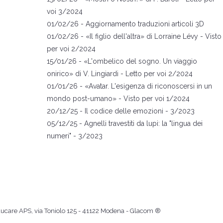
voi 3/2024
01/02/26 -
Aggiornamento traduzioni articoli 3D
01
/02/26 -
«
Il figlio dell'altra
» di Lorraine L
évy
- Visto
per voi 2/2024
15
/01/26 -
«
L
'ombelico del s
ogno. Un viaggio
onirico
»
di V. Lingiardi
- Letto per voi 2/2024
01
/01/26 -
«
A
vata
r. L'esigenza di riconoscersi in un
mondo post-umano
»
- Visto per voi 1/2024
20
/12/25 -
Il codice delle emozioni
- 3/2023
05
/12/25 -
Agnelli travestiti da lupi: la "lingua dei
numeri"
- 3/2023
 Educare APS, via Toniolo 125 - 41122 Modena -
Glacom ®