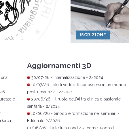
ISCRIZIONE
Aggiornamenti 3D
 una
30/07/26 -
Internalizzazione
- 2/2024
o
10/07/26 -
«
Io ti vedo
»
. Riconoscersi in un mondo
026
post-umano/2
- 2/2024
ureato e
30/06/26 -
Il ruolo dell'AI tra clinica e pastorale
sanitaria
- 2/2024
ni
10/06/26 -
Sinodo e formazione nei seminari
-
 (area
Editoriale 2/2026
01/06/26 -
La lettura condivisa come luogo di