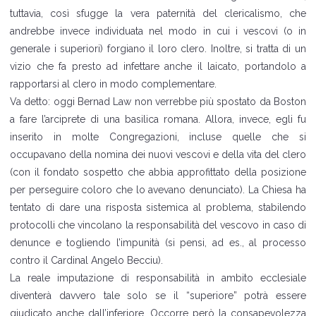
tuttavia, così sfugge la vera paternità del clericalismo, che
andrebbe invece individuata nel modo in cui i vescovi (o in
generale i superiori) forgiano il loro clero. Inoltre, si tratta di un
vizio che fa presto ad infettare anche il laicato, portandolo a
rapportarsi al clero in modo complementare.
Va detto: oggi Bernad Law non verrebbe più spostato da Boston
a fare l’arciprete di una basilica romana. Allora, invece, egli fu
inserito in molte Congregazioni, incluse quelle che si
occupavano della nomina dei nuovi vescovi e della vita del clero
(con il fondato sospetto che abbia approfittato della posizione
per perseguire coloro che lo avevano denunciato). La Chiesa ha
tentato di dare una risposta sistemica al problema, stabilendo
protocolli che vincolano la responsabilità del vescovo in caso di
denunce e togliendo l’impunità (si pensi, ad es., al processo
contro il Cardinal Angelo Becciu).
La reale imputazione di responsabilità in ambito ecclesiale
diventerà davvero tale solo se il “superiore” potrà essere
giudicato anche dall’inferiore. Occorre però la consapevolezza