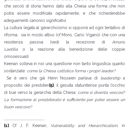
che secoli di storia hanno dato alla Chiesa una forma che non
potrà essere modificata rapidamente, e che richiederebbe
adeguamenti canonici significativi.
La cultura legata al gerarchicismo si opporrà ad ogni tentativo di
riforma, sia in modo attivo (cf Mons. Carlo Viganò) che con una
resistenza passiva (vedi la recezione di
Amoris
Laetitia
o la reazione alla benedizione delle coppie
omosessuali).
Keenan solleva in noi una questione non tanto linguistica quanto
sostanziale:
come la Chiesa cattolica forma i propri leader?
Se è vero che già Henri Nouwen parlava di
leadership
a
proposito dei presbiteri
[5]
, il gesuita statunitense punta l’occhio
di bue verso la gerarchia della Chiesa:
come si diventa vescovi?
La formazione al presbiterato è sufficiente per poter essere un
buon vescovo?
[1]
Cf J. F. Keenan,
Vulnerability and Hierarchicalism
, in