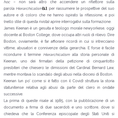
hoc
– non sarà altro che accendere un riflettore sulla
parola
Hierarchicalism
[1]
,
per riassumere le prospettive del suo
autore e di coloro che ne hanno ispirato la riflessione, e poi
(nello stile di questa rivista) aprire interrogativi sulla formazione.
James Keenan è un gesuita e teologo morale newyorkese, oggi
docente al Boston College, dove occupa altri ruoli di rilievo. Dire
Boston, ovviamente, è far affiorare ricordi in cui si intrecciano
vittime, abusatori e connivenze della gerarchia. E forse è facile
ricondurre il termine
Hierarchicalism
alla storia personale di
Keenan, uno dei firmatari della petizione di cinquantotto
presbiteri che chiesero le dimissioni del Cardinal Bernard Law,
mentre montava lo scandalo degli abusi nella diocesi di Boston.
Keenan (un po’ come si è fatto con il Covid) struttura la storia
statunitense relativa agli abusi da parte del clero in ondate
successive.
La prima di queste risale al 1985, con la pubblicazione di un
documento a firma di due sacerdoti e uno scrittore, dove si
chiedeva che la Conferenza episcopale degli Stati Uniti si