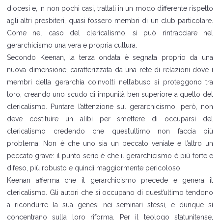
diocesi e, in non pochi casi, trattati in un modo differente rispetto
agli altri presbiteri, quasi fossero membri di un club particolare.
Come nel caso del clericalismo, si può rintracciare nel
gerarchicismo una vera e propria cultura.
Secondo Keenan, la terza ondata è segnata proprio da una
nuova dimensione, caratterizzata da una rete di relazioni dove i
membri della gerarchia coinvolti nell’abuso si proteggono tra
loro, creando uno scudo di impunità ben superiore a quello del
clericalismo. Puntare l’attenzione sul gerarchicismo, però, non
deve costituire un alibi per smettere di occuparsi del
clericalismo credendo che quest’ultimo non faccia più
problema. Non è che uno sia un peccato veniale e l’altro un
peccato grave: il punto serio è che il gerarchicismo è più forte e
difeso, più robusto e quindi maggiormente pericoloso.
Keenan afferma che il gerarchicismo precede e genera il
clericalismo. Gli autori che si occupano di quest’ultimo tendono
a ricondurre la sua genesi nei seminari stessi, e dunque si
concentrano sulla loro riforma. Per il teologo statunitense,