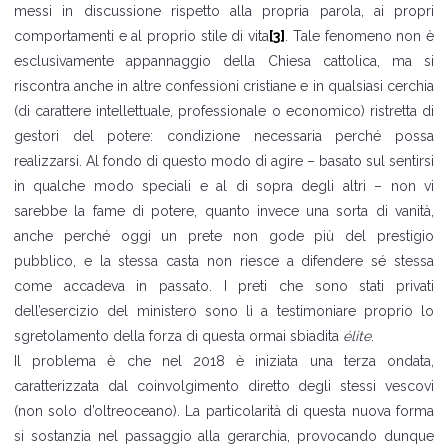
messi in discussione rispetto alla propria parola, ai propri
comportamenti e al proprio stile di vita
[3]
. Tale fenomeno non è
esclusivamente appannaggio della Chiesa cattolica, ma si
riscontra anche in altre confessioni cristiane e in qualsiasi cerchia
(di carattere intellettuale, professionale o economico) ristretta di
gestori del potere: condizione necessaria perché possa
realizzarsi. Al fondo di questo modo di agire – basato sul sentirsi
in qualche modo speciali e al di sopra degli altri – non vi
sarebbe la fame di potere, quanto invece una sorta di vanità,
anche perché oggi un prete non gode più del prestigio
pubblico, e la stessa casta non riesce a difendere sé stessa
come accadeva in passato. I preti che sono stati privati
dell’esercizio del ministero sono lì a testimoniare proprio lo
sgretolamento della forza di questa ormai sbiadita
élite
.
Il problema è che nel 2018 è iniziata una terza ondata,
caratterizzata dal coinvolgimento diretto degli stessi vescovi
(non solo d’oltreoceano). La particolarità di questa nuova forma
si sostanzia nel passaggio alla gerarchia, provocando dunque