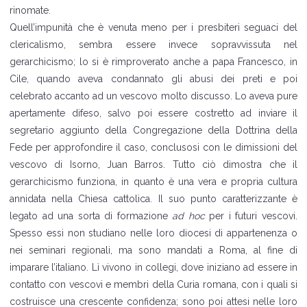
rinomate.
Quell’impunità che è venuta meno per i presbiteri seguaci del
clericalismo, sembra essere invece sopravvissuta nel
gerarchicismo; lo si è rimproverato anche a papa Francesco, in
Cile, quando aveva condannato gli abusi dei preti e poi
celebrato accanto ad un vescovo molto discusso. Lo aveva pure
apertamente difeso, salvo poi essere costretto ad inviare il
segretario aggiunto della Congregazione della Dottrina della
Fede per approfondire il caso, conclusosi con le dimissioni del
vescovo di Isorno, Juan Barros. Tutto ciò dimostra che il
gerarchicismo funziona, in quanto è una vera e propria cultura
annidata nella Chiesa cattolica. Il suo punto caratterizzante è
legato ad una sorta di formazione
ad hoc
per i futuri vescovi.
Spesso essi non studiano nelle loro diocesi di appartenenza o
nei seminari regionali, ma sono mandati a Roma, al fine di
imparare l’italiano. Lì vivono in collegi, dove iniziano ad essere in
contatto con vescovi e membri della Curia romana, con i quali si
costruisce una crescente confidenza; sono poi attesi nelle loro