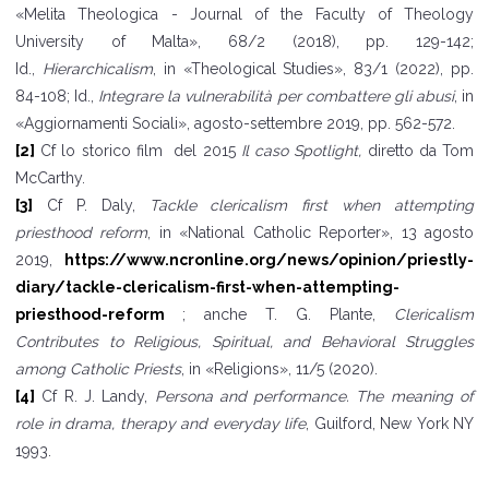
«Melita Theologica - Journal of the Faculty of Theology
University of Malta», 68/2 (2018), pp. 129-142;
Id.,
Hierarchicalism
, in «Theological Studies», 83/1 (2022), pp.
84-108; Id.,
Integrare la vulnerabilità per combattere gli abusi
, in
«Aggiornamenti Sociali», agosto-settembre 2019, pp. 562-572.
[2]
Cf lo storico film del 2015
Il caso Spotlight,
diretto da Tom
McCarthy.
[3]
Cf P. Daly,
Tackle clericalism first when attempting
priesthood reform
, in «National Catholic Reporter», 13 agosto
2019,
https://www.ncronline.org/news/opinion/priestly-
diary/tackle-clericalism-first-when-attempting-
priesthood-reform
; anche T. G. Plante,
Clericalism
Contributes to Religious, Spiritual, and Behavioral Struggles
among Catholic Priests
, in «Religions», 11/5 (2020).
[4]
Cf R. J. Landy,
Persona and performance. The meaning of
role in drama, therapy and everyday life
, Guilford, New York NY
1993.