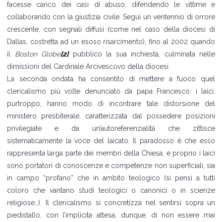
facesse carico dei casi di abuso, difendendo le vittime e
collaborando con la giustizia civile. Seguì un ventennio di orrore
crescente, con segnali diffusi (come nel caso della diocesi di
Dallas, costretta ad un esoso risarcimento), fino al 2002 quando
il
Boston Globe
[2]
pubblicò la sua inchiesta, culminata nelle
dimissioni del Cardinale Arcivescovo della diocesi.
La seconda ondata ha consentito di mettere a fuoco quel
clericalismo più volte denunciato da papa Francesco: i laici,
purtroppo, hanno modo di incontrare tale distorsione del
ministero presbiterale, caratterizzata dal possedere posizioni
privilegiate e da un’autoreferenzialità che zittisce
sistematicamente la voce del laicato. Il paradosso è che esso
rappresenta larga parte dei membri della Chiesa, e proprio i laici
sono portatori di conoscenze e competenze non superficiali, sia
in campo “profano” che in ambito teologico (si pensi a tutti
coloro che vantano studi teologici o canonici o in scienze
religiose…). Il clericalismo si concretizza nel sentirsi sopra un
piedistallo, con l’implicita attesa, dunque, di non essere mai