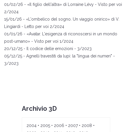
01
/02/26 -
«
Il figlio dell'altra
» di Lorraine L
évy
- Visto per voi
2/2024
15
/01/26 -
«
L
'ombelico del s
ogno. Un viaggio onirico
»
di V.
Lingiardi
- Letto per voi 2/2024
01
/01/26 -
«
A
vata
r. L'esigenza di riconoscersi in un mondo
post-umano
»
- Visto per voi 1/2024
20
/12/25 -
Il codice delle emozioni
- 3/2023
05
/12/25 -
Agnelli travestiti da lupi: la "lingua dei numeri"
-
3/2023
Archivio 3D
2004
•
2005
•
2006
•
2007
•
2008
•