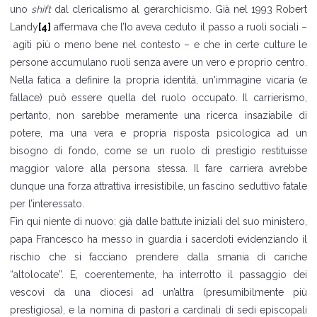
uno
shift
dal clericalismo al gerarchicismo. Già nel 1993 Robert
Landy
[4]
affermava che l’Io aveva ceduto il passo a ruoli sociali –
agiti più o meno bene nel contesto – e che in certe culture le
persone accumulano ruoli senza avere un vero e proprio centro.
Nella fatica a definire la propria identità, un'immagine vicaria (e
fallace) può essere quella del ruolo occupato. Il carrierismo,
pertanto, non sarebbe meramente una ricerca insaziabile di
potere, ma una vera e propria risposta psicologica ad un
bisogno di fondo, come se un ruolo di prestigio restituisse
maggior valore alla persona stessa. Il fare carriera avrebbe
dunque una forza attrattiva irresistibile, un fascino seduttivo fatale
per l’interessato.
Fin qui niente di nuovo: già dalle battute iniziali del suo ministero,
papa Francesco ha messo in guardia i sacerdoti evidenziando il
rischio che si facciano prendere dalla smania di cariche
“altolocate”. E, coerentemente, ha interrotto il passaggio dei
vescovi da una diocesi ad un’altra (presumibilmente più
prestigiosa), e la nomina di pastori a cardinali di sedi episcopali