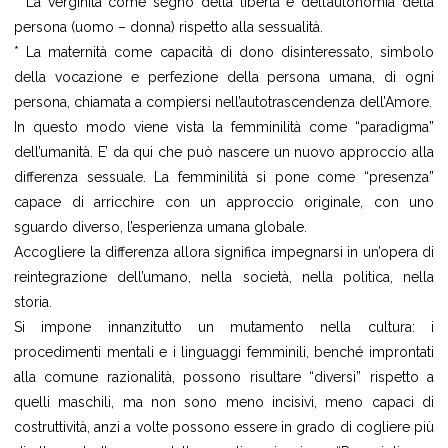
* La verginità come segno della libertà e dell’autonomia della
persona (uomo – donna) rispetto alla sessualità.
* La maternità come capacità di dono disinteressato, simbolo
della vocazione e perfezione della persona umana, di ogni
persona, chiamata a compiersi nell’autotrascendenza dell’Amore.
In questo modo viene vista la femminilità come “paradigma”
dell’umanità. E’ da qui che può nascere un nuovo approccio alla
differenza sessuale. La femminilità si pone come “presenza”
capace di arricchire con un approccio originale, con uno
sguardo diverso, l’esperienza umana globale.
Accogliere la differenza allora significa impegnarsi in un’opera di
reintegrazione dell’umano, nella società, nella politica, nella
storia.
Si impone innanzitutto un mutamento nella cultura: i
procedimenti mentali e i linguaggi femminili, benché improntati
alla comune razionalità, possono risultare “diversi” rispetto a
quelli maschili, ma non sono meno incisivi, meno capaci di
costruttività, anzi a volte possono essere in grado di cogliere più