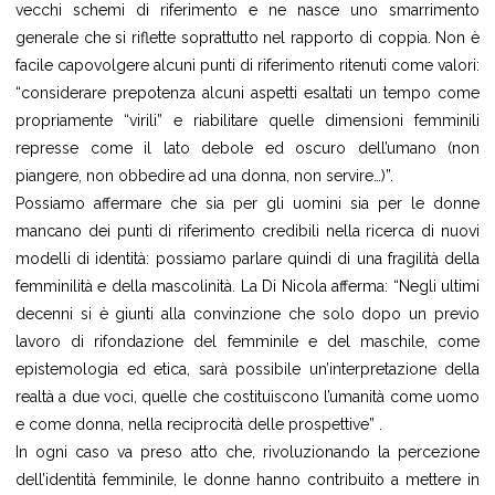
vecchi schemi di riferimento e ne nasce uno smarrimento
generale che si riflette soprattutto nel rapporto di coppia. Non è
facile capovolgere alcuni punti di riferimento ritenuti come valori:
“considerare prepotenza alcuni aspetti esaltati un tempo come
propriamente “virili” e riabilitare quelle dimensioni femminili
represse come il lato debole ed oscuro dell’umano (non
piangere, non obbedire ad una donna, non servire…)”.
Possiamo affermare che sia per gli uomini sia per le donne
mancano dei punti di riferimento credibili nella ricerca di nuovi
modelli di identità: possiamo parlare quindi di una fragilità della
femminilità e della mascolinità. La Di Nicola afferma: “Negli ultimi
decenni si è giunti alla convinzione che solo dopo un previo
lavoro di rifondazione del femminile e del maschile, come
epistemologia ed etica, sarà possibile un’interpretazione della
realtà a due voci, quelle che costituiscono l’umanità come uomo
e come donna, nella reciprocità delle prospettive” .
In ogni caso va preso atto che, rivoluzionando la percezione
dell’identità femminile, le donne hanno contribuito a mettere in