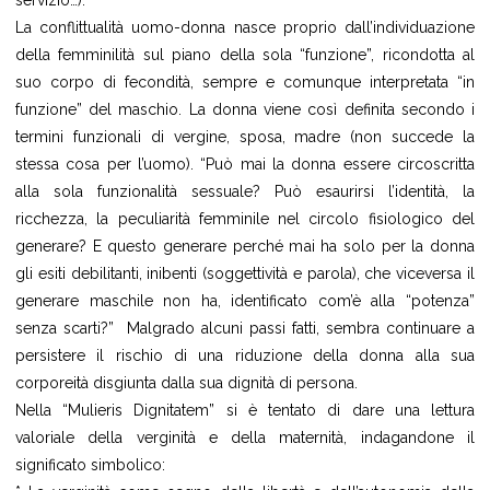
servizio…).
La conflittualità uomo-donna nasce proprio dall’individuazione
della femminilità sul piano della sola “funzione”, ricondotta al
suo corpo di fecondità, sempre e comunque interpretata “in
funzione” del maschio. La donna viene così definita secondo i
termini funzionali di vergine, sposa, madre (non succede la
stessa cosa per l’uomo). “Può mai la donna essere circoscritta
alla sola funzionalità sessuale? Può esaurirsi l’identità, la
ricchezza, la peculiarità femminile nel circolo fisiologico del
generare? E questo generare perché mai ha solo per la donna
gli esiti debilitanti, inibenti (soggettività e parola), che viceversa il
generare maschile non ha, identificato com’è alla “potenza”
senza scarti?” Malgrado alcuni passi fatti, sembra continuare a
persistere il rischio di una riduzione della donna alla sua
corporeità disgiunta dalla sua dignità di persona.
Nella “Mulieris Dignitatem” si è tentato di dare una lettura
valoriale della verginità e della maternità, indagandone il
significato simbolico: