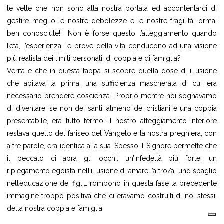
le vette che non sono alla nostra portata ed accontentarci di
gestire meglio le nostre debolezze e le nostre fragilità, ormai
ben conosciute!”. Non è forse questo l’atteggiamento quando
l’età, l’esperienza, le prove della vita conducono ad una visione
più realista dei limiti personali, di coppia e di famiglia?
Verità è che in questa tappa si scopre quella dose di illusione
che abitava la prima, una sufficienza mascherata di cui era
necessario prendere coscienza. Proprio mentre noi sognavamo
di diventare, se non dei santi, almeno dei cristiani e una coppia
presentabile, era tutto fermo: il nostro atteggiamento interiore
restava quello del fariseo del Vangelo e la nostra preghiera, con
altre parole, era identica alla sua. Spesso il Signore permette che
il peccato ci apra gli occhi: un’infedeltà più forte, un
ripiegamento egoista nell’illusione di amare l’altro/a, uno sbaglio
nell’educazione dei figli… rompono in questa fase la precedente
immagine troppo positiva che ci eravamo costruiti di noi stessi,
della nostra coppia e famiglia.