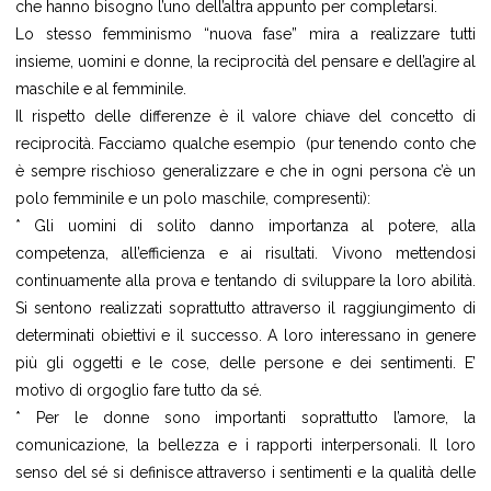
che hanno bisogno l’uno dell’altra appunto per completarsi.
Lo stesso femminismo “nuova fase” mira a realizzare tutti
insieme, uomini e donne, la reciprocità del pensare e dell’agire al
maschile e al femminile.
Il rispetto delle differenze è il valore chiave del concetto di
reciprocità. Facciamo qualche esempio (pur tenendo conto che
è sempre rischioso generalizzare e che in ogni persona c’è un
polo femminile e un polo maschile, compresenti):
* Gli uomini di solito danno importanza al potere, alla
competenza, all’efficienza e ai risultati. Vivono mettendosi
continuamente alla prova e tentando di sviluppare la loro abilità.
Si sentono realizzati soprattutto attraverso il raggiungimento di
determinati obiettivi e il successo. A loro interessano in genere
più gli oggetti e le cose, delle persone e dei sentimenti. E’
motivo di orgoglio fare tutto da sé.
* Per le donne sono importanti soprattutto l’amore, la
comunicazione, la bellezza e i rapporti interpersonali. Il loro
senso del sé si definisce attraverso i sentimenti e la qualità delle