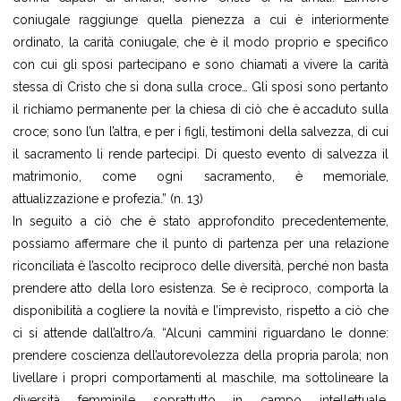
coniugale raggiunge quella pienezza a cui è interiormente
ordinato, la carità coniugale, che è il modo proprio e specifico
con cui gli sposi partecipano e sono chiamati a vivere la carità
stessa di Cristo che si dona sulla croce… Gli sposi sono pertanto
il richiamo permanente per la chiesa di ciò che è accaduto sulla
croce; sono l’un l’altra, e per i figli, testimoni della salvezza, di cui
il sacramento li rende partecipi. Di questo evento di salvezza il
matrimonio, come ogni sacramento, è memoriale,
attualizzazione e profezia.” (n. 13)
In seguito a ciò che è stato approfondito precedentemente,
possiamo affermare che il punto di partenza per una relazione
riconciliata è l’ascolto reciproco delle diversità, perché non basta
prendere atto della loro esistenza. Se è reciproco, comporta la
disponibilità a cogliere la novità e l’imprevisto, rispetto a ciò che
ci si attende dall’altro/a. “Alcuni cammini riguardano le donne:
prendere coscienza dell’autorevolezza della propria parola; non
livellare i propri comportamenti al maschile, ma sottolineare la
diversità femminile soprattutto in campo intellettuale,