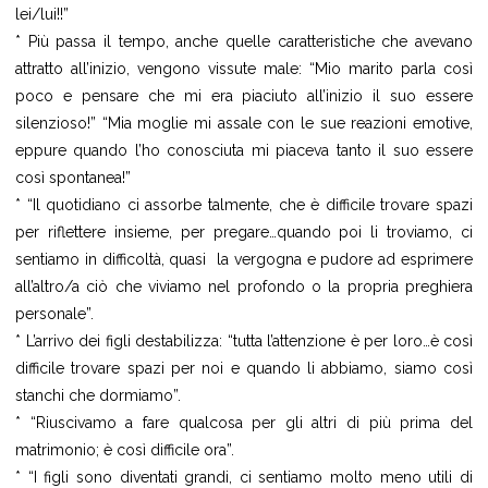
lei/lui!!”
* Più passa il tempo, anche quelle caratteristiche che avevano
attratto all’inizio, vengono vissute male: “Mio marito parla così
poco e pensare che mi era piaciuto all’inizio il suo essere
silenzioso!” “Mia moglie mi assale con le sue reazioni emotive,
eppure quando l’ho conosciuta mi piaceva tanto il suo essere
così spontanea!”
* “Il quotidiano ci assorbe talmente, che è difficile trovare spazi
per riflettere insieme, per pregare…quando poi li troviamo, ci
sentiamo in difficoltà, quasi la vergogna e pudore ad esprimere
all’altro/a ciò che viviamo nel profondo o la propria preghiera
personale”.
* L’arrivo dei figli destabilizza: “tutta l’attenzione è per loro…è così
difficile trovare spazi per noi e quando li abbiamo, siamo così
stanchi che dormiamo”.
* “Riuscivamo a fare qualcosa per gli altri di più prima del
matrimonio; è così difficile ora”.
* “I figli sono diventati grandi, ci sentiamo molto meno utili di