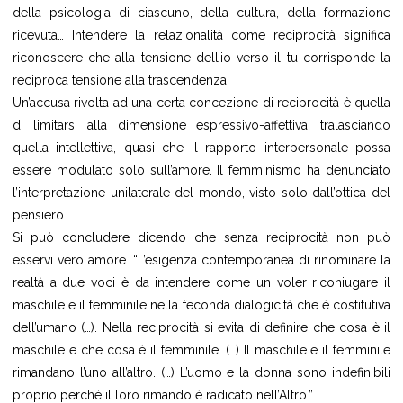
della psicologia di ciascuno, della cultura, della formazione
ricevuta… Intendere la relazionalità come reciprocità significa
riconoscere che alla tensione dell’io verso il tu corrisponde la
reciproca tensione alla trascendenza.
Un’accusa rivolta ad una certa concezione di reciprocità è quella
di limitarsi alla dimensione espressivo-affettiva, tralasciando
quella intellettiva, quasi che il rapporto interpersonale possa
essere modulato solo sull’amore. Il femminismo ha denunciato
l’interpretazione unilaterale del mondo, visto solo dall’ottica del
pensiero.
Si può concludere dicendo che senza reciprocità non può
esservi vero amore. “L’esigenza contemporanea di rinominare la
realtà a due voci è da intendere come un voler riconiugare il
maschile e il femminile nella feconda dialogicità che è costitutiva
dell’umano (…). Nella reciprocità si evita di definire che cosa è il
maschile e che cosa è il femminile. (…) Il maschile e il femminile
rimandano l’uno all’altro. (…) L’uomo e la donna sono indefinibili
proprio perché il loro rimando è radicato nell’Altro.”