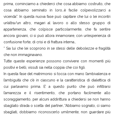
prima, cominciamo a chiederci che cosa abbiamo costruito, che
cosa abbiamo seminato in loro…è facile colpevolizzarci a
vicenda”. In questa nuova fase può capitare che lui o lei incontri
un’altra/un altro, magari al lavoro o allo stesso gruppo di
appartenenza, che colpisce particolarmente, che fa sentire
ancora giovani, ci si può allora innamorare, con un’esperienza di
confusione forte, di crisi e di frattura interna…
* Sia lui che lei scoprono in se stessi delle debolezze e fragilità
che non immaginavano.
Tutte queste esperienze possono convivere con momenti più
positivi e belli, vissuti sia nella coppia che coi figli.
In questa fase del matrimonio si tocca con mano l’ambivalenza e
l’ambiguità che c’è in ciascuno e la caratteristica di dialettica di
cui parlavamo prima. E’ a questo punto che può infiltrarsi
l’amarezza e il risentimento, che portano facilmente allo
scoraggiamento, per alcuni addirittura a chiedersi se non hanno
sbagliato strada o scelta del partner…“Abbiamo sognato, ci siamo
sbagliati, dobbiamo riconoscerlo umilmente, non guardare più