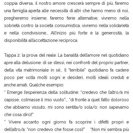
coppia diversa, il nostro amore crescerà sempre di più, faremo
una famiglia aperta alle necessità di altri che hanno meno di noi,
pregheremo insieme, faremo ferie alternative, vivremo nella
sobrietà contro la società consumistica, vivremo nella solidarietà
e nella condivisione… All’inizio più forte è la generosità, la
disponibilità all’accettazione reciproca.
Tappa 2: la prova del reale. La banalità dell’amore nel quotidiano
apre alla delusione: di se stessi, nei confronti del proprio partner,
della vita matrimoniale in sé… Il “terribile” quotidiano fa cadere
poco per volta molti sogni e desideri, molti ideali creduti e
anche amati. Qualche esempio:
* Emerge l’esperienza della solitudine: “credevo che l’altro/a mi
capisse, colmasse il mio vuoto”… “di fronte a quel fatto doloroso
che abbiamo vissuto, mi sono sentita/o sola/o: non sapevamo
che cosa dirci!”
* Vivere accanto ogni giorno fa scoprire i difetti propri e
dell’altro/a: “non credevo che fosse così!” “Non mi sembra più