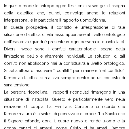
In questo modello antropologico l’esistenza si svolge all’insegna
della dialettica che, quindi, coinvolge anche le relazioni
interpersonali e in particolare il rapporto uomo/donna.
In questa prospettiva, il conflitto è un’espressione di tale
situazione dialettica di vita: esso appartiene al livello ontologico
dell’esistenza (quindi è presente in ogni persona in quanto tale).
Diversi invece sono i conflitti caratteriologici, segno della
limitazione dell’Io e altamente individuali. Le soluzioni di tali
conflitti non aboliscono mai la conflittualità a livello ontologico.
Si tratta allora di risolvere “i conflitti” per rimanere “nel conflitto”:
l’armonia dialettica si realizza sempre dentro ad un contesto di
sana tensione.
La persona riconciliata, i rapporti riconciliati rimangono in una
situazione di instabilità. Questo è particolarmente vero nella
relazione di coppia. La Familiaris Consortio ci ricorda che
l’amore maturo è la sintesi di pienezza e di croce: “Lo Spirito che
il Signore effonde, dona il cuore nuovo e rende l’uomo e la
donna capaci di amarsi, come Cristo ci ha amati. L’amore