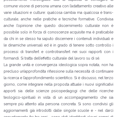
comune visone di persona umana con l’adattamento creativo alle
varie situazioni e culture: qualcosa cambia ma qualcosa è trans-
culturale, anche nelle pratiche e tecniche formative. Condivisa
anche l’opinione che questo discernimento culturale non è
possibile solo in forza di conoscenze acquisite ma è praticabile
da chi in se stesso ha saputo discernere i contenuti individuali e
le dinamiche universali ed è in grado di tenere sotto controllo i
processi di transfert e controtransfert nei suoi rapporti con i
formandi. Si tratta dell’effetto culturale del lavoro su di sé.
La grande unità e convergenza ideologica sopra notata, non ha
precluso un’approfondita riflessione sulla necessità di continuare
la ricerca e l’approfondimento scientifico. Si è discusso, nel terzo
giorno, come integrare nella proposta attuale i nuovi significativi
apporti sia delle scienze psicopedagogi che delle ricerche
teologico-spirituali in vista di un accompagnamento che sia
sempre più attento alla persona concreta. Si sono condivisi gli
aggiornamenti già introdotti dalle singole scuole e - nel darci
appuntamento fra tre anni - sono stati identificati alcuni campi di